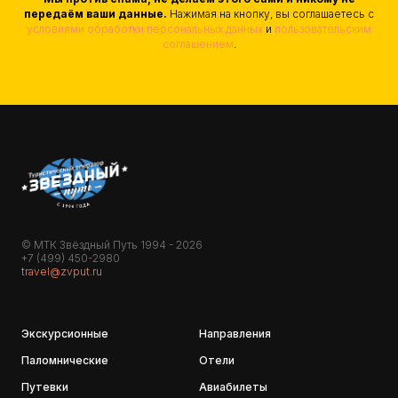
передаём ваши данные.
Нажимая на кнопку, вы соглашаетесь с
условиями обработки персональных данных
и
пользовательским
соглашением
.
© МТК Звёздный Путь 1994 - 2026
+7 (499) 450-2980
travel@zvput.ru
Экскурсионные
Направления
Паломнические
Отели
Путевки
Авиабилеты