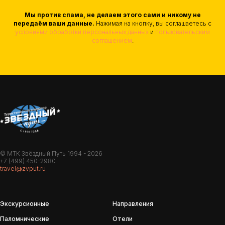
Мы против спама, не делаем этого сами и никому не
передаём ваши данные.
Нажимая на кнопку, вы соглашаетесь с
условиями обработки персональных данных
и
пользовательским
соглашением
.
© МТК Звёздный Путь 1994 - 2026
+7 (499) 450-2980
travel@zvput.ru
Экскурсионные
Направления
Паломнические
Отели