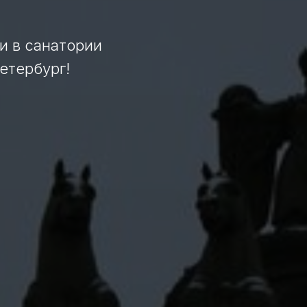
и в санатории
етербург!