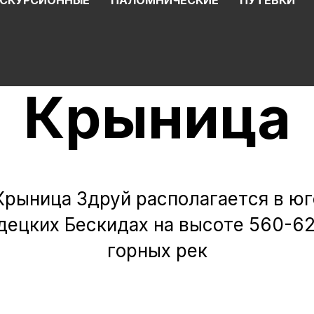
КСКУРСИОННЫЕ
ПАЛОМНИЧЕСКИЕ
ПУТЁВКИ
Крыница
Крыница Здруй располагается в юг
децких Бескидах на высоте 560-6
горных рек