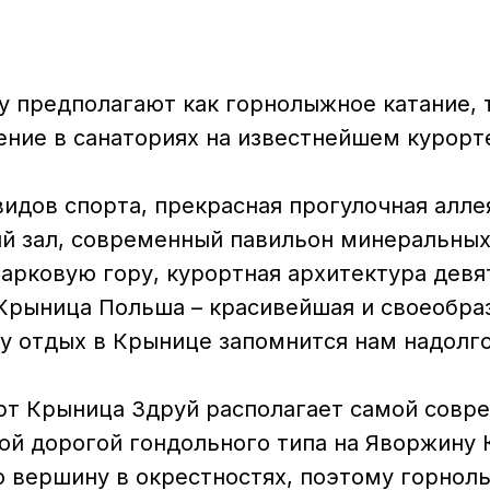
 предполагают как горнолыжное катание, т
ение в санаториях на известнейшем курорт
идов спорта, прекрасная прогулочная алле
й зал, современный павильон минеральных 
Парковую гору, курортная архитектура дев
о Крыница Польша – красивейшая и своеобр
му отдых в Крынице запомнится нам надолго
рт Крыница Здруй располагает самой совр
ой дорогой гондольного типа на Яворжину
 вершину в окрестностях, поэтому горнол