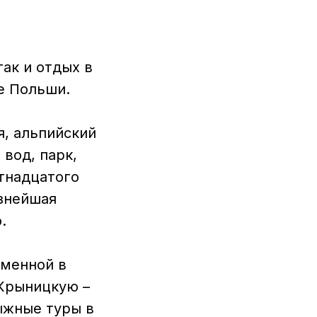
ак и отдых в
е Польши.
я, альпийский
вод, парк,
ятнадцатого
азнейшая
.
еменной в
 Крыницкую –
ыжные туры в