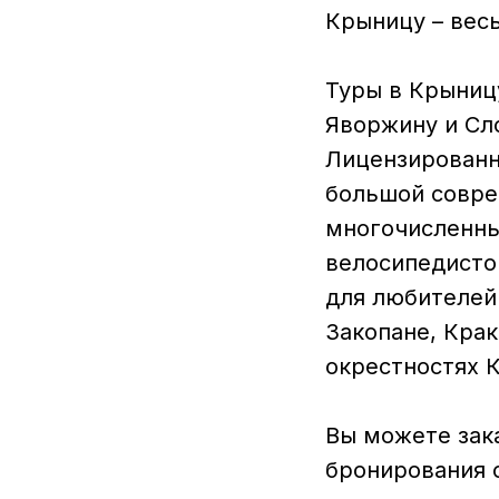
Крыницу – вес
Туры в Крыниц
Яворжину и Сл
Лицензированн
большой совре
многочисленны
велосипедисто
для любителей
Закопане, Крак
окрестностях 
Вы можете зака
бронирования 