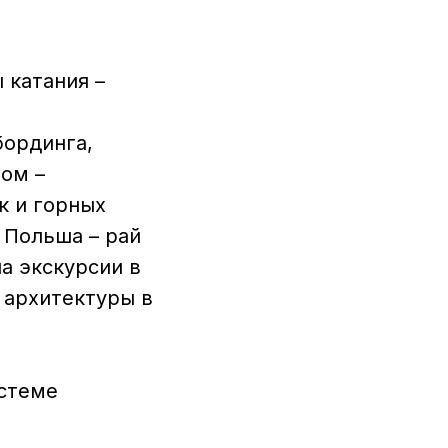
 катания –
бординга,
ом –
к и горных
 Польша – рай
а экскурсии в
 архитектуры в
истеме