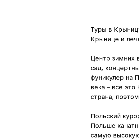
Туры в Крыницу
Крынице и леч
Центр зимних в
сад, концертны
фуникулер на 
века – все эт
страна, поэто
Польский куро
Польше канатн
самую высокую