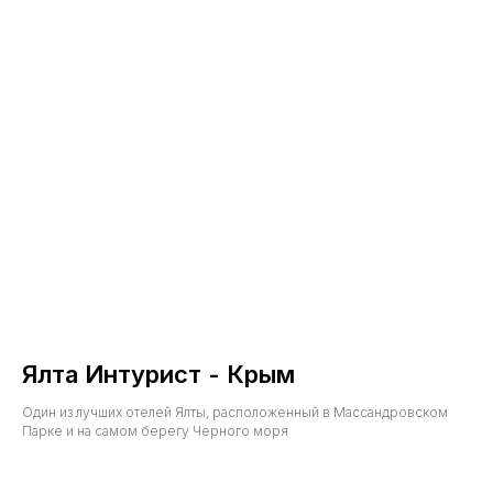
Ялта Интурист - Крым
Один из лучших отелей Ялты, расположенный в Массандровском
Парке и на самом берегу Черного моря