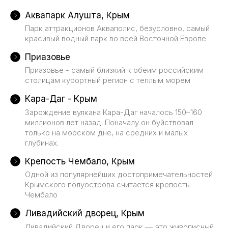
Аквапарк Алушта, Крым
Парк аттракционов Акваполис, безусловно, самый
красивый водный парк во всей Восточной Европе
Приазовье
Приазовье - самый близкий к обеим российским
столицам курортный регион с теплым морем
Кара-Даг - Крым
Зарождение вулкана Кара-Даг началось 150–160
миллионов лет назад. Поначалу он буйствовал
только на морском дне, на средних и малых
глубинах.
Крепость Чембало, Крым
Одной из популярнейших достопримечательностей
Крымского полуострова считается крепость
Чембало
Ливадийский дворец, Крым
Ливадийский Дворец и его парк — это живописный