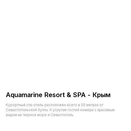
Aquamarine Resort & SPA - Крым
Курортный спа-отель расположен всего в 50 метрах от
Севастопольской бухты. К услугам гостей номера с красивым
видом на Черное море и Севастополь