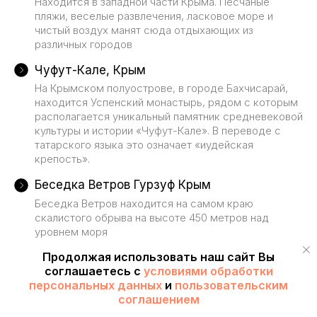
Находится в западной части Крыма. Песчаные
пляжи, веселые развлечения, ласковое море и
чистый воздух манят сюда отдыхающих из
различных городов
Чуфут-Кале, Крым
На Крымском полуострове, в городе Бахчисарай,
находится Успенский монастырь, рядом с которым
располагается уникальный памятник средневековой
культуры и истории «Чуфут-Кале». В переводе с
татарского языка это означает «иудейская
крепость».
Беседка Ветров Гурзуф Крым
Беседка Ветров находится на самом краю
скалистого обрыва на высоте 450 метров над
уровнем моря
Продолжая использовать наш сайт Вы
Поляна Сказок Ялта, Крым
соглашаетесь с
условиями обработки
Поляна сказок — знаменитый парк-музей. Он
персональных данных
и
пользовательским
находится на окраине Ялты в поселке Виноградное
соглашением
Золотые Ворота Коктебель Крым