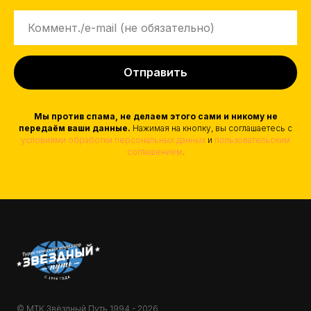
Отправить
Мы против спама, не делаем этого сами и никому не
передаём ваши данные.
Нажимая на кнопку, вы соглашаетесь с
условиями обработки персональных данных
и
пользовательским
соглашением
.
© МТК Звёздный Путь 1994 - 2026